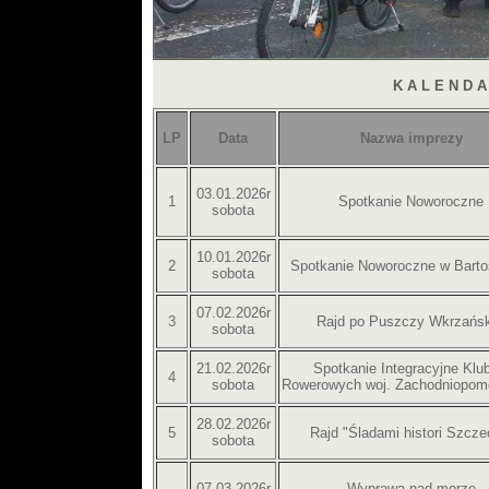
K A L E N D 
LP
Data
Nazwa imprezy
03.01.2026r
1
Spotkanie Noworoczne
sobota
10.01.2026r
2
Spotkanie Noworoczne w Barto
sobota
07.02.2026r
3
Rajd po Puszczy Wkrzańsk
sobota
21.02.2026r
Spotkanie Integracyjne Klu
4
sobota
Rowerowych woj. Zachodniopom
28.02.2026r
5
Rajd "Śladami histori Szcze
sobota
07.03.2026r
Wyprawa nad morze