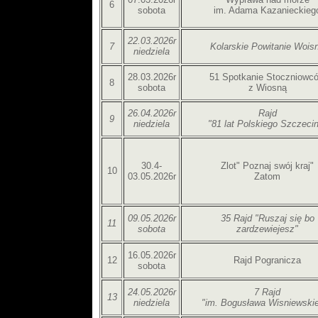
6
sobota
im. Adama Kazanieckieg
22.03.2026r
7
Kolarskie Powitanie Wois
niedziela
28.03.2026r
51 Spotkanie Stoczniowc
8
sobota
z Wiosną
26.04.2026r
Rajd
9
niedziela
"81 lat Polskiego Szczeci
30.4-
Zlot" Poznaj swój kraj"
10
03.05.2026r
Zatom
09.05.2026r
35 Rajd "Ruszaj się bo
11
sobota
zardzewiejesz"
16.05.2026r
12
Rajd Pogranicza
sobota
24.05.2026r
7 Rajd
13
niedziela
"im. Bogusława Wisniewski