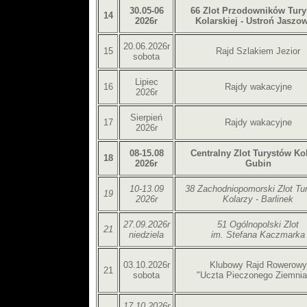
30.05-06
66 Zlot Przodowników Tury
14
2026r
Kolarskiej - Ustroń Jaszo
20.06.2026r
15
Rajd Szlakiem Jezior
sobota
Lipiec
16
Rajdy wakacyjne
2026r
Sierpień
17
Rajdy wakacyjne
2026r
08-15.08
Centralny Zlot Turystów Ko
18
2026r
Gubin
10-13.09
38 Zachodniopomorski Zlot Tu
19
2026r
Kolarzy - Barlinek
27.09.2026r
51 Ogólnopolski Zlot
21
niedziela
im. Stefana Kaczmarka
03.10.2026r
Klubowy Rajd Rowerowy
21
sobota
"Uczta Pieczonego Ziemnia
17.10.2026r